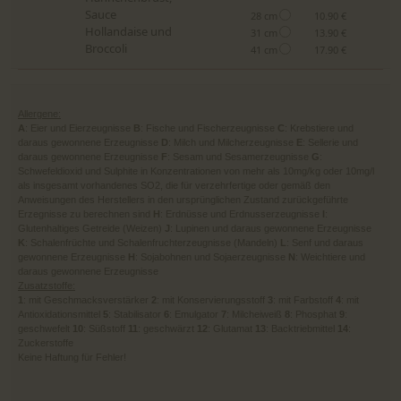
Sauce
28 cm
10.90 €
Hollandaise und
31 cm
13.90 €
Broccoli
41 cm
17.90 €
Allergene:
A
: Eier und Eierzeugnisse
B
: Fische und Fischerzeugnisse
C
: Krebstiere und
daraus gewonnene Erzeugnisse
D
: Milch und Milcherzeugnisse
E
: Sellerie und
daraus gewonnene Erzeugnisse
F
: Sesam und Sesamerzeugnisse
G
:
Schwefeldioxid und Sulphite in Konzentrationen von mehr als 10mg/kg oder 10mg/l
als insgesamt vorhandenes SO2, die für verzehrfertige oder gemäß den
Anweisungen des Herstellers in den ursprünglichen Zustand zurückgeführte
Erzegnisse zu berechnen sind
H
: Erdnüsse und Erdnusserzeugnisse
I
:
Glutenhaltiges Getreide (Weizen)
J
: Lupinen und daraus gewonnene Erzeugnisse
K
: Schalenfrüchte und Schalenfruchterzeugnisse (Mandeln)
L
: Senf und daraus
gewonnene Erzeugnisse
H
: Sojabohnen und Sojaerzeugnisse
N
: Weichtiere und
daraus gewonnene Erzeugnisse
Zusatzstoffe:
1
: mit Geschmacksverstärker
2
: mit Konservierungsstoff
3
: mit Farbstoff
4
: mit
Antioxidationsmittel
5
: Stabilisator
6
: Emulgator
7
: Milcheiweiß
8
: Phosphat
9
:
geschwefelt
10
: Süßstoff
11
: geschwärzt
12
: Glutamat
13
: Backtriebmittel
14
:
Zuckerstoffe
Keine Haftung für Fehler!