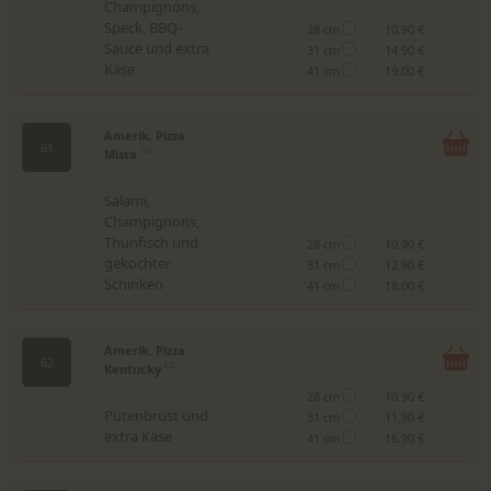
Champignons,
Speck, BBQ-
28 cm
10.90 €
Sauce und extra
31 cm
14.90 €
Käse
41 cm
19.00 €
Amerik. Pizza
61
Mista
I,D
Salami,
Champignons,
Thunfisch und
28 cm
10.90 €
gekochter
31 cm
12.90 €
Schinken
41 cm
18.00 €
Amerik. Pizza
62
Kentucky
I,D
28 cm
10.90 €
Putenbrust und
31 cm
11.90 €
extra Käse
41 cm
16.90 €