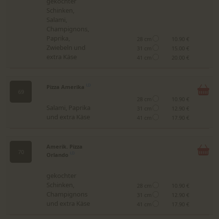
gekochter
Schinken,
Salami,
Champignons,
Paprika,
28 cm
10.90 €
Zwiebeln und
31 cm
15.00 €
extra Käse
41 cm
20.00 €
Pizza Amerika
I,D
69
28 cm
10.90 €
Salami, Paprika
31 cm
12.90 €
und extra Käse
41 cm
17.90 €
Amerik. Pizza
70
Orlando
I,D
gekochter
Schinken,
28 cm
10.90 €
Champignons
31 cm
12.90 €
und extra Käse
41 cm
17.90 €