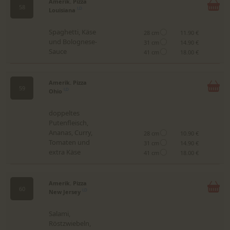
Amerik. Pizza
58
Louisiana
I,D
Spaghetti, Käse
28 cm
11.90 €
und Bolognese-
31 cm
14.90 €
Sauce
41 cm
18.00 €
Amerik. Pizza
59
Ohio
I,D
doppeltes
Putenfleisch,
Ananas, Curry,
28 cm
10.90 €
Tomaten und
31 cm
14.90 €
extra Käse
41 cm
18.00 €
Amerik. Pizza
60
New Jersey
I,D
Salami,
Röstzwiebeln,