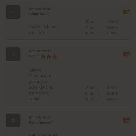
Amerik. Pizza
71
California
I,D
28 cm
9.90 €
Hackfleisch und
31 cm
12.90 €
extra Käse
41 cm
16.90 €
Amerik. Pizza
72
Hot
I,D
Salami,
Champignons,
gekochter
Schinken und
28 cm
10.90 €
extra Käse,
31 cm
12.90 €
scharf
41 cm
18.00 €
Amerik. Pizza
73
Gyros Spezial
I,D
Hähnchenbrust,