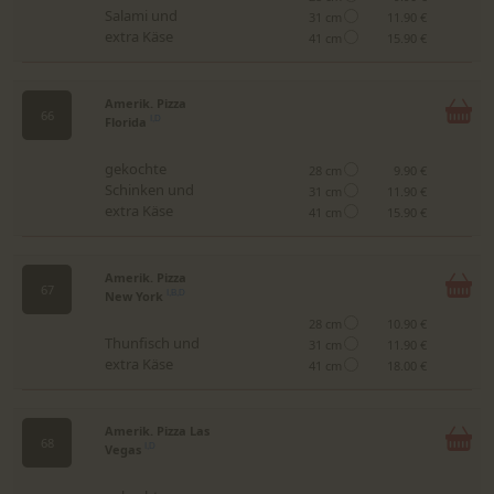
Salami und
31 cm
11.90 €
extra Käse
41 cm
15.90 €
Amerik. Pizza
66
Florida
I,D
gekochte
28 cm
9.90 €
Schinken und
31 cm
11.90 €
extra Käse
41 cm
15.90 €
Amerik. Pizza
67
New York
I,B,D
28 cm
10.90 €
Thunfisch und
31 cm
11.90 €
extra Käse
41 cm
18.00 €
Amerik. Pizza Las
68
Vegas
I,D