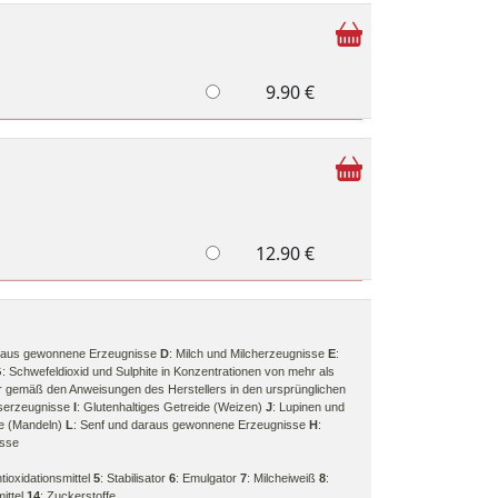
9.90 €
12.90 €
araus gewonnene Erzeugnisse
D
: Milch und Milcherzeugnisse
E
:
G
: Schwefeldioxid und Sulphite in Konzentrationen von mehr als
r gemäß den Anweisungen des Herstellers in den ursprünglichen
sserzeugnisse
I
: Glutenhaltiges Getreide (Weizen)
J
: Lupinen und
se (Mandeln)
L
: Senf und daraus gewonnene Erzeugnisse
H
:
isse
ntioxidationsmittel
5
: Stabilisator
6
: Emulgator
7
: Milcheiweiß
8
:
mittel
14
: Zuckerstoffe