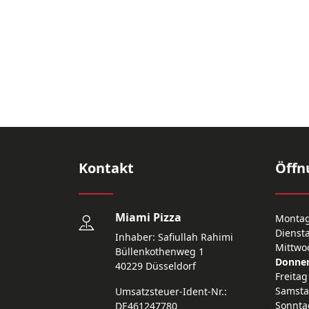
Kontakt
Öffn
Miami Pizza
Monta
Dienst
Inhaber: Safiullah Rahimi
Mittwo
Büllenkothenweg 1
Donner
40229 Düsseldorf
Freitag
Samst
Umsatzsteuer-Ident-Nr.:
Sonnta
DE461247780