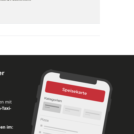
er
en mit
-Taxi-
den im: