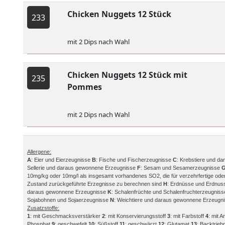
Chicken Nuggets 12 Stück
233
mit 2 Dips nach Wahl
Chicken Nuggets 12 Stück mit
235
Pommes
mit 2 Dips nach Wahl
Allergene:
A
: Eier und Eierzeugnisse
B
: Fische und Fischerzeugnisse
C
: Krebstiere und d
Sellerie und daraus gewonnene Erzeugnisse
F
: Sesam und Sesamerzeugnisse
10mg/kg oder 10mg/l als insgesamt vorhandenes SO2, die für verzehrfertige ode
Zustand zurückgeführte Erzegnisse zu berechnen sind
H
: Erdnüsse und Erdnu
daraus gewonnene Erzeugnisse
K
: Schalenfrüchte und Schalenfruchterzeugnis
Sojabohnen und Sojaerzeugnisse
N
: Weichtiere und daraus gewonnene Erzeugn
Zusatzstoffe:
1
: mit Geschmacksverstärker
2
: mit Konservierungsstoff
3
: mit Farbstoff
4
: mit A
Phosphat
9
: geschwefelt
10
: Süßstoff
11
: geschwärzt
12
: Glutamat
13
: Backtrieb